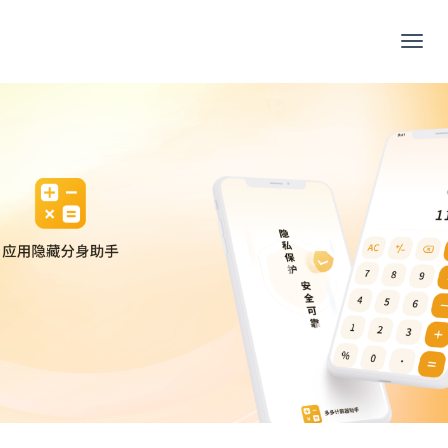
应
用
隐
藏
分
身
助
手