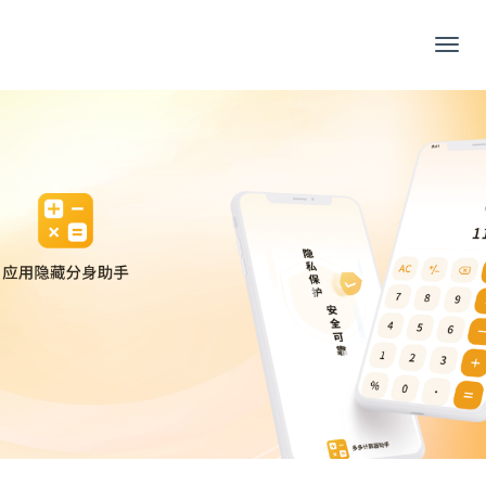
应
用
隐
藏
分
身
助
手