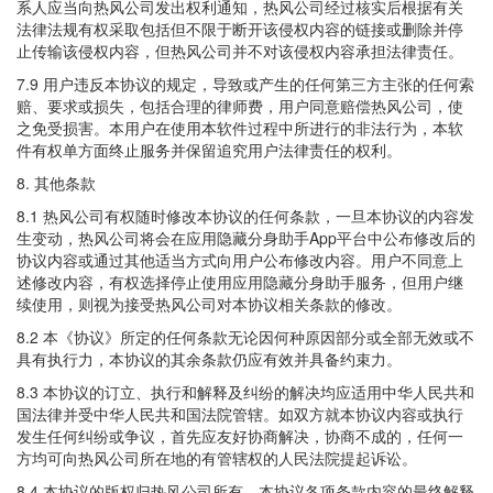
系人应当向热风公司发出权利通知，热风公司经过核实后根据有关
法律法规有权采取包括但不限于断开该侵权内容的链接或删除并停
止传输该侵权内容，但热风公司并不对该侵权内容承担法律责任。
7.9 用户违反本协议的规定，导致或产生的任何第三方主张的任何索
赔、要求或损失，包括合理的律师费，用户同意赔偿热风公司，使
之免受损害。本用户在使用本软件过程中所进行的非法行为，本软
件有权单方面终止服务并保留追究用户法律责任的权利。
8. 其他条款
8.1 热风公司有权随时修改本协议的任何条款，一旦本协议的内容发
生变动，热风公司将会在应用隐藏分身助手App平台中公布修改后的
协议内容或通过其他适当方式向用户公布修改内容。用户不同意上
述修改内容，有权选择停止使用应用隐藏分身助手服务，但用户继
续使用，则视为接受热风公司对本协议相关条款的修改。
8.2 本《协议》所定的任何条款无论因何种原因部分或全部无效或不
具有执行力，本协议的其余条款仍应有效并具备约束力。
8.3 本协议的订立、执行和解释及纠纷的解决均应适用中华人民共和
国法律并受中华人民共和国法院管辖。如双方就本协议内容或执行
发生任何纠纷或争议，首先应友好协商解决，协商不成的，任何一
方均可向热风公司所在地的有管辖权的人民法院提起诉讼。
8.4 本协议的版权归热风公司所有，本协议各项条款内容的最终解释