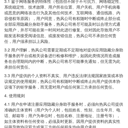
3.1 鉴于网络服务的特殊性（包括但不限于不可抗力、网络稳定性、
系统稳定性、技术故障、用户所在位置、用户关机、用户手机病毒
或恶意的网络攻击行为及其他任何技术、互联网络、通信线路、内
容侵权等原因），用户同意，热风公司有权随时中断或终止部分或
全部应用隐藏分身助手服务，热风公司将尽可能及时以合理方式通
知用户，并尽可能在第一时间对此进行修复。但对因此导致用户不
能发送和接受阅读信息、或接发错信息，热风公司不承担任何责
任，用户须承担以上风险。
3.2 用户理解，热风公司需要定期或不定期地对提供应用隐藏分身助
手服务的平台或相关设备进行检修和维护，如因此类情况而造成服
务在合理期间内的中断，热风公司将尽可能事先通知，但无需为此
承担任何责任。
3.3 用户提供的个人资料不真实、用户违反法律法规国家政策或本协
议规定的使用规则，热风公司有权随时中断或终止向用户提供本协
议项下的钜学服务，而无需对用户或任何第三方承担任何责任。
4. 使用规则
4.1 用户在申请注册应用隐藏分身助手服务时，必须向热风公司提供
准确的主体资料（用户为个人时，包括姓名、性别、出生年月、电
话、邮箱等；用户为单位时，包括名称、注册地址、注册号等），
如主体资料有任何变动，必须及时更新。因用户提供资料的真实性
问题导致协议双方或第三方的任何损失均由用户承担。