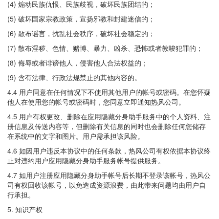
(4) 煽动民族仇恨、民族歧视，破坏民族团结的；
(5) 破坏国家宗教政策，宣扬邪教和封建迷信的；
(6) 散布谣言，扰乱社会秩序，破坏社会稳定的；
(7) 散布淫秽、色情、赌博、暴力、凶杀、恐怖或者教唆犯罪的；
(8) 侮辱或者诽谤他人，侵害他人合法权益的；
(9) 含有法律、行政法规禁止的其他内容的。
4.4 用户同意在任何情况下不使用其他用户的帐号或密码。在您怀疑
他人在使用您的帐号或密码时，您同意立即通知热风公司。
4.5 用户有权更改、删除在应用隐藏分身助手服务中的个人资料、注
册信息及传送内容等，但删除有关信息的同时也会删除任何您储存
在系统中的文字和图片。用户需承担该风险。
4.6 如因用户违反本协议中的任何条款，热风公司有权依据本协议终
止对违约用户应用隐藏分身助手服务帐号提供服务。
4.7 如用户注册应用隐藏分身助手帐号后长期不登录该帐号，热风公
司有权回收该帐号，以免造成资源浪费，由此带来问题均由用户自
行承担。
5. 知识产权